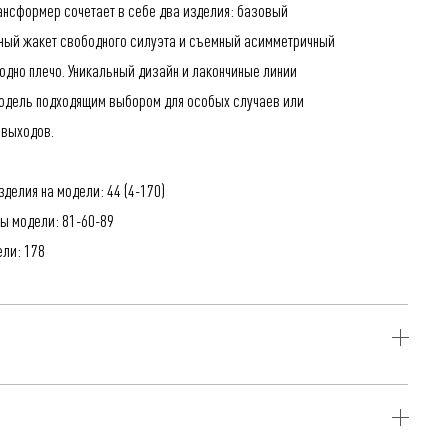
ансформер сочетает в себе два изделия: базовый
ный жакет свободного силуэта и съемный асимметричный
 одно плечо. Уникальный дизайн и лакончиные линии
одель подходящим выбором для особых случаев или
 выходов.
делия на модели: 44 (4-170)
ы модели: 81-60-89
ели: 178
ерамика, 29% Вискоза, 4% Эластан