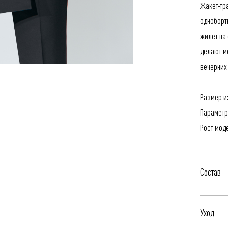
Жакет-тр
одноборт
жилет на
делают м
вечерних
Размер из
Параметр
Рост мод
Состав
67% Пэ-к
Уход