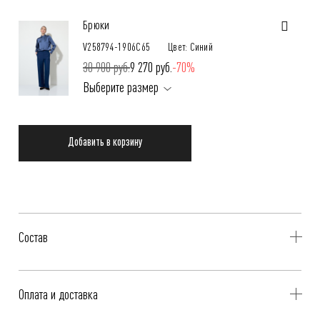
Брюки
V258794-1906C65
Цвет: Синий
30 900 руб.
9 270 руб.
-70%
Выберите размер
Добавить в корзину
Состав
Удлиненный жилет свободного силуэта
Оплата и доставка
58% Вискоза, 42% Лен