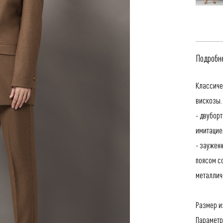
Подробне
Классиче
вискозы.
- двубор
имитацие
- заужен
поясом с
металлич
Размер и
Параметр