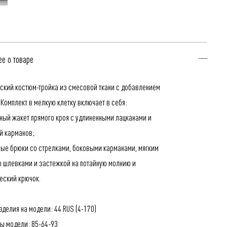
е о товаре
ский костюм-тройка из смесовой ткани с добавлением
 Комплект в мелкую клетку включает в себя:
тный жакет прямого кроя с удлиненными лацканами и
й карманов;
ные брюки со стрелками, боковыми карманами, мягким
о шлевками и застежкой на потайную молнию и
еский крючок.
зделия на модели: 44 RUS (4-170)
ы модели: 85-64-93