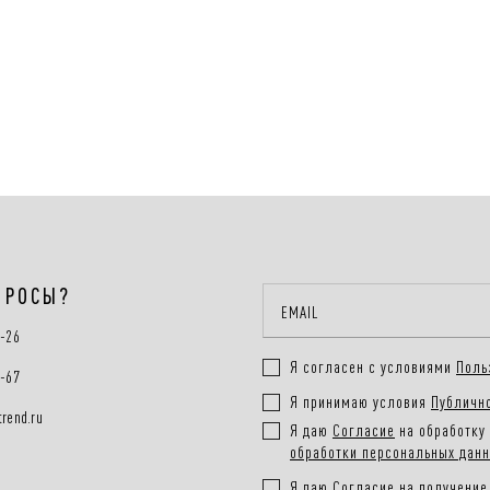
ближайше
Способы 
Онлайн-о
заказа
Подробне
ПРОСЫ?
0-26
Я согласен с условиями
Поль
0-67
Я принимаю условия
Публичн
rend.ru
Я даю
Согласие
на обработку 
обработки персональных дан
Я даю
Согласие
на получение