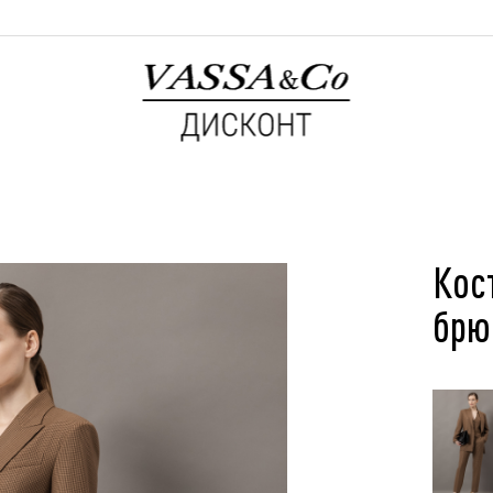
Кос
брю