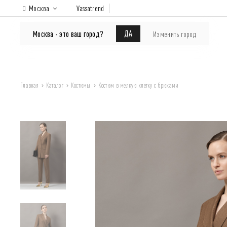
Москва
Vassatrend
КАТАЛОГ
Покупателям
ДА
Москва - это ваш город?
Изменить город
Главная
Каталог
Костюмы
Костюм в мелкую клетку с брюками