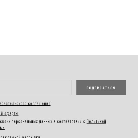
е время.
оплаты заказа:
плата на сайте, наличными или картой при получении
Покупателям
.
е в разделе
ПОДПИСАТЬСЯ
зовательского соглашения
ой оферты
своих персональных данных в соответствии с
Политикой
ных
 рекламной рассылки