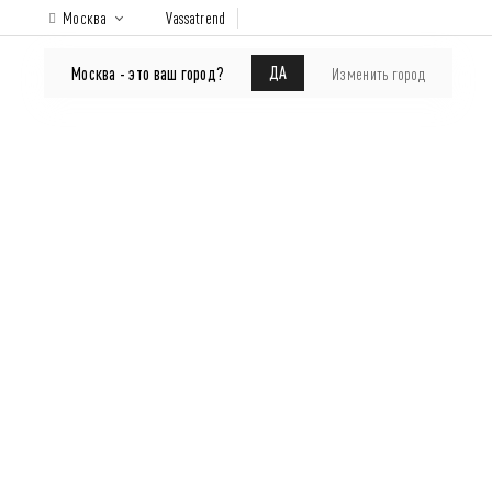
Москва
Vassatrend
КАТАЛОГ
Покупателям
ДА
Москва - это ваш город?
Изменить город