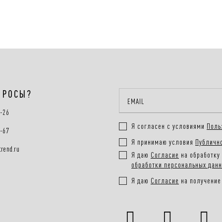
ПРОСЫ?
0-26
Я согласен с условиями
Поль
0-67
Я принимаю условия
Публичн
rend.ru
Я даю
Согласие
на обработку 
обработки персональных дан
Я даю
Согласие
на получение