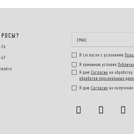
ПРОСЫ?
0-26
Я согласен с условиями
Поль
0-67
Я принимаю условия
Публичн
rend.ru
Я даю
Согласие
на обработку 
обработки персональных дан
Я даю
Согласие
на получение