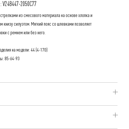
: V248447-2050C77
 стрелками из смесового материала на основе хлопка и
м книзу силуэтом. Мягкий пояс со шлевками позволяет
рюки с ремнем или без него.
делия на модели: 44 (4-170)
ы: 85-64-93
ок, 3% Эластан