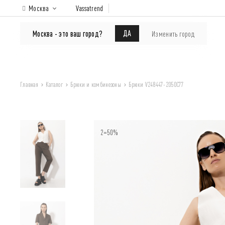
Москва
Vassatrend
КАТАЛОГ
Покупателям
ДА
Москва - это ваш город?
Изменить город
Главная
Каталог
Брюки и комбинезоны
Брюки V248447-2050C77
2=50%