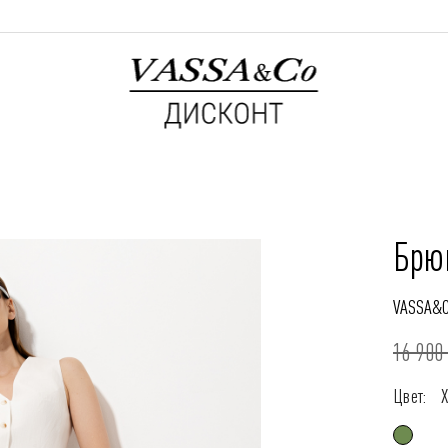
Брю
VASSA&
16 900 
Цвет: