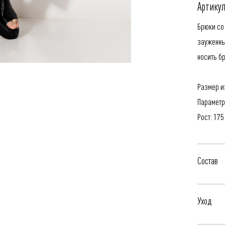
Артикул
Брюки со
зауженны
носить б
Размер из
Параметр
Рост: 175
Состав
97% Хлоп
Уход