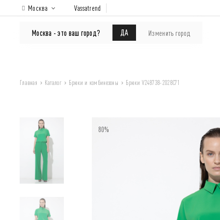
Москва
Vassatrend
КАТАЛОГ
Покупателям
ДА
Москва - это ваш город?
Изменить город
Главная
Каталог
Брюки и комбинезоны
Брюки V248738-2028C71
80%