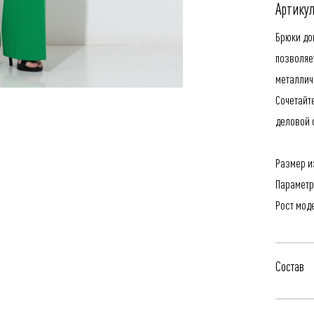
Артикул
Брюки до
позволяе
металлич
Сочетайт
деловой с
Размер из
Параметр
Рост мод
Состав
62% Поли