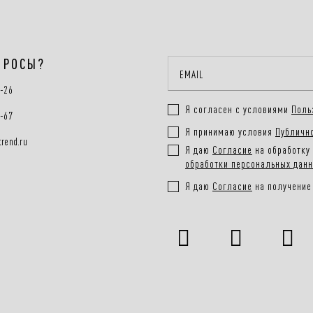
ПРОСЫ?
0-26
Я согласен с условиями
Поль
0-67
Я принимаю условия
Публичн
rend.ru
Я даю
Согласие
на обработку 
обработки персональных дан
Я даю
Согласие
на получение