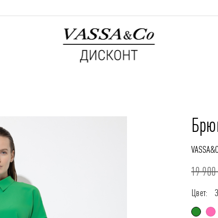
Брю
VASSA&
19 900 
Цвет: