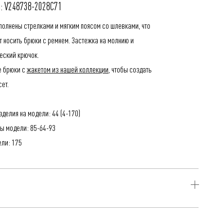
: V248738-2028C71
полнены стрелками и мягким поясом со шлевками, что
т носить брюки с ремнем. Застежка на молнию и
еский крючок.
е брюки с
жакетом из нашей коллекции
, чтобы создать
ет.
делия на модели: 44 (4-170)
ы модели: 85-64-93
ели: 175
эстер, 32% Вискоза, 6% Эластан