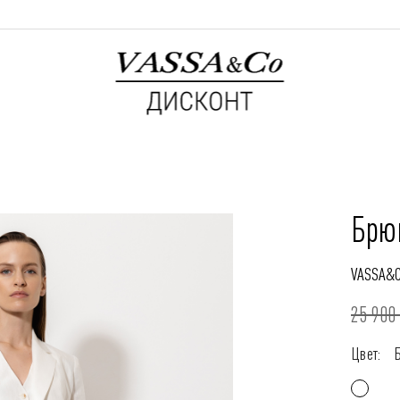
Брю
VASSA&
25 900 
Цвет: