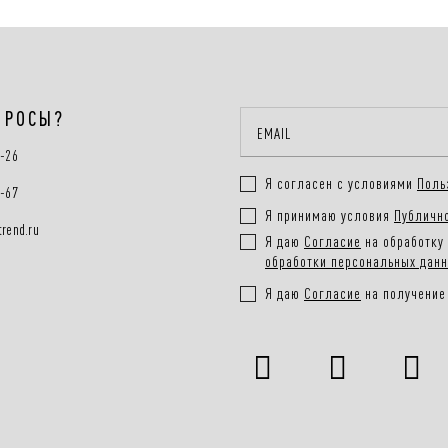
ПРОСЫ?
0-26
Я согласен с условиями
Поль
0-67
Я принимаю условия
Публичн
rend.ru
Я даю
Согласие
на обработку 
обработки персональных дан
Я даю
Согласие
на получение