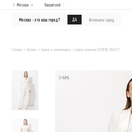
Москва
Vassatrend
КАТАЛОГ
Покупателям
ДА
Москва - это ваш город?
Изменить город
Главная
Каталог
Брюки и комбинезоны
Брюки льняные V248758-2045C12
2=50%