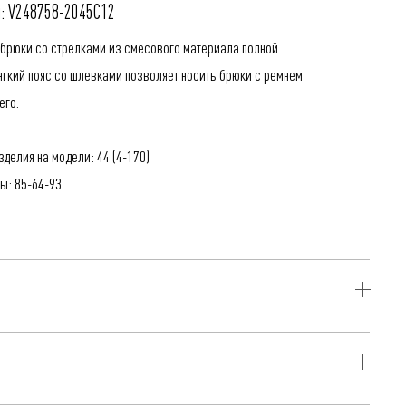
: V248758-2045C12
брюки со стрелками из смесового материала полной
ягкий пояс со шлевками позволяет носить брюки с ремнем
его.
делия на модели: 44 (4-170)
ы: 85-64-93
 13% ПА