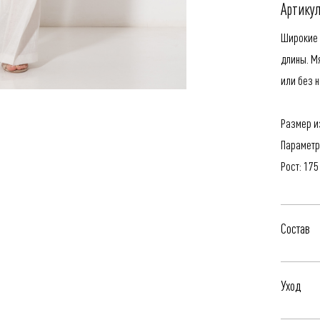
Артикул
Широкие 
длины. М
или без н
Размер из
Параметр
Рост: 175
Состав
87% Лен,
Уход