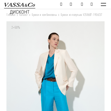
Главная
Каталог
Брюки и комбинезоны
Брюки из полульна V258687-1906C57
2=50%