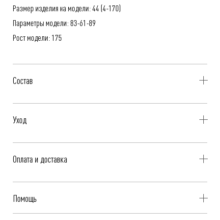
Размер изделия на модели: 44 (4-170)
Параметры модели: 83-61-89
Рост модели: 175
Состав
69% Хлопок, 26% Нейлон, 5% Эластан
Уход
- Профессиональная чистка
Оплата и доставка
- Гладить при низкой температуре, до 110°C
Бесплатная доставка при оплате онлайн - картой, «Долями» или
Помощь
Яндекс.Сплит.