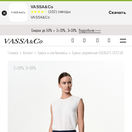
VASSA&Co
☆☆☆☆☆
★★★★
(102) звезды
Скачать
★
VASSA&Co
Скидки до 50% + 2=20%, 3=30%.
Подробнее >>>
Главная
Каталог
Брюки и комбинезоны
Брюки укороченные V268447S-1821C68
2=20%, 3=30%