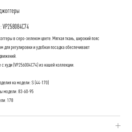
джоггеры
: VP258084C74
оггеры в серо-зеленом цвете. Мягкая ткань, широкий пояс
ом для регулировки
и удобная посадка обеспечивают
движений.
 с худи (
VP256004C74
) из нашей коллекции.
зделия на модели: S (44-170)
ы модели: 83-60-95
ели: 178