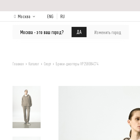
Москва
ENG
RU
КАТАЛОГ
Лукбук
О бренде
ДА
Москва - это ваш город?
Изменить город
Главная
Каталог
Спорт
Брюки-джоггеры VP258084C74