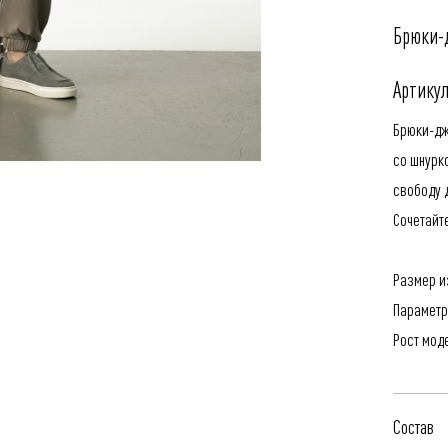
Брюки-
Артикул
Брюки-дж
со шнурк
свободу 
Сочетайте
Размер и
Параметр
Рост мод
Состав