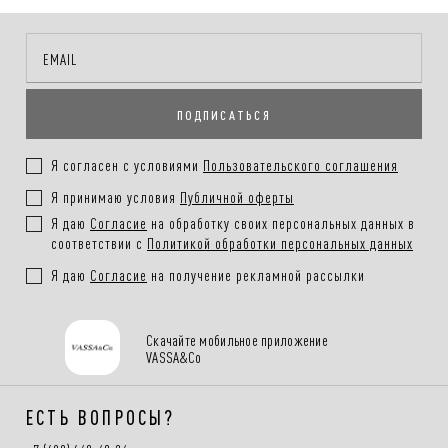
Способы оплаты заказа:
Онлайн-оплата на сайте, наличными или картой при получении
заказа
ПОДПИСАТЬСЯ
Покупателям
.
Подробнее в разделе
Я согласен с условиями
Пользовательского соглашения
Я принимаю условия
Публичной оферты
Я даю
Согласие
на обработку своих персональных данных в
соответствии с
Политикой обработки персональных данных
Я даю
Согласие
на получение рекламной рассылки
Скачайте мобильное приложение
VASSA&Co
ЕСТЬ ВОПРОСЫ?