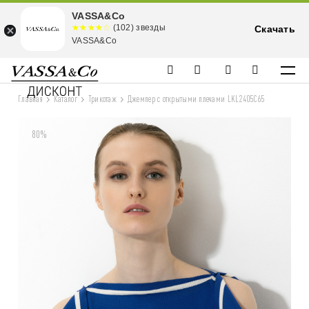
VASSA&Co
☆☆☆☆☆
★★★★
(102) звезды
Скачать
★
VASSA&Co
Главная
Каталог
Трикотаж
Джемпер с открытыми плечами LKL2405C65
80%