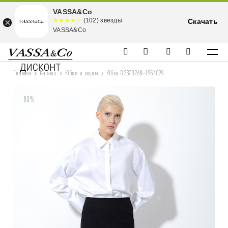
VASSA&Co
☆☆☆☆☆
★★★★
(102) звезды
Скачать
★
VASSA&Co
Главная
Каталог
Юбки и шорты
Юбка B237026N-1954C99
80%