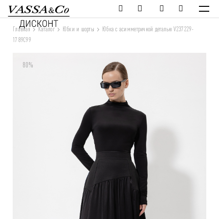
Главная
Каталог
Юбки и шорты
Юбка с асимметричной деталью V237229-
1789C99
80%