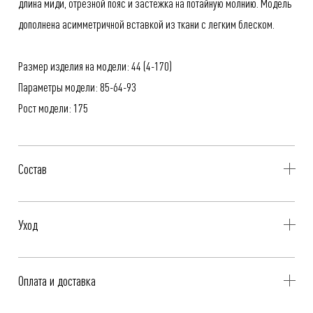
длина миди, отрезной пояс и застежка на потайную молнию. Модель
дополнена асимметричной вставкой из ткани с легким блеском.
Размер изделия на модели: 44 (4-170)
Параметры модели: 85-64-93
Рост модели: 175
Состав
68% Полиэстер, 29% Вискоза, 3% Эластан
Уход
- Профессиональная чистка
Оплата и доставка
- Не стирать, не отбеливать, не отжимать
- Гладить при низкой температуре, до 110°C