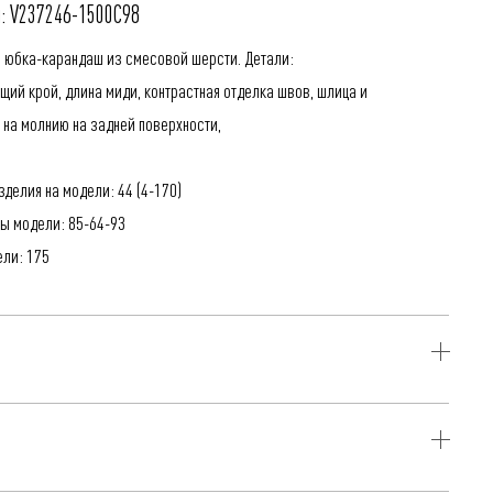
: V237246-1500C98
я юбка-карандаш из смесовой шерсти. Детали:
щий крой, длина миди, контрастная отделка швов, шлица и
 на молнию на задней поверхности,
делия на модели: 44 (4-170)
ы модели: 85-64-93
ели: 175
ть, 3% Полиамид