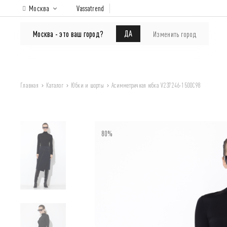
Москва
Vassatrend
КАТАЛОГ
Покупателям
ДА
Москва - это ваш город?
Изменить город
Главная
Каталог
Юбки и шорты
Асимметричная юбка V237246-1500C98
80%