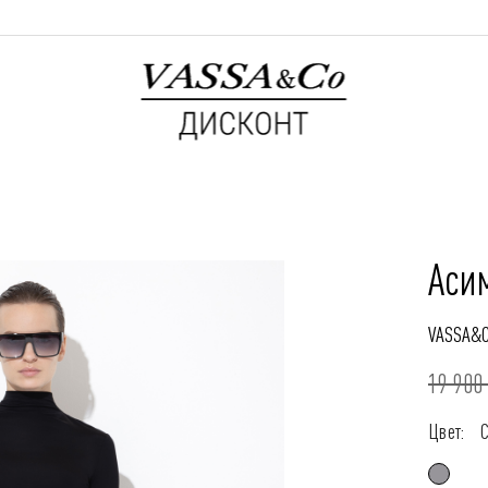
Аси
VASSA&
19 900 
Цвет: