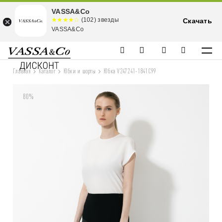
VASSA&Co
☆☆☆☆☆
★★★★
(102) звезды
Скачать
★
VASSA&Co
Главная
Каталог
Юбки и шорты
Юбка V247241-1841C99
80%