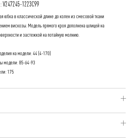
: V247245-1223C99
ая юбка в классической длине до колен из смесовой ткани
ением вискозы. Модель прямого кроя дополнена шлицей на
оверхности и застежкой на потайную молнию.
делия на модели: 44 (4-170)
ы модели: 85-64-93
ели: 175
ерамика, 29% Вискоза, 4% Эластан