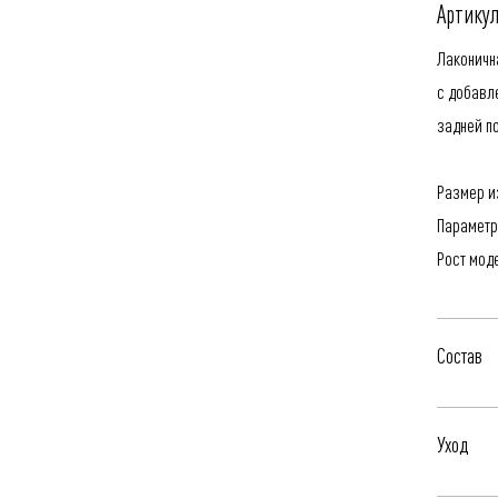
Артикул
Лаконичн
с добавл
задней п
Размер из
Параметр
Рост мод
Состав
67% Пэ-к
Уход