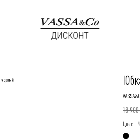
Юбк
VASSA&
18 900 
Цвет: