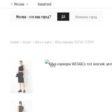
Москва
Vassatrend
КАТАЛОГ
Покупателям
ДА
Москва - это ваш город?
Изменить город
Главная
Каталог
Юбки и шорты
Юбка-карандаш V247245-1223C99
80%