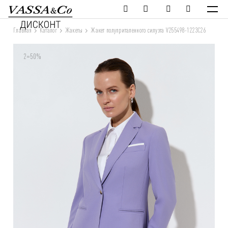
Главная
Каталог
Жакеты
Жакет полуприталенного силуэта V255498-1223C26
2=50%