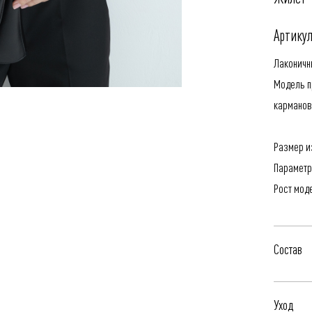
Артикул
Лаконичн
Модель п
карманов
Размер из
Параметр
Рост мод
Состав
67% Пэ-к
Уход