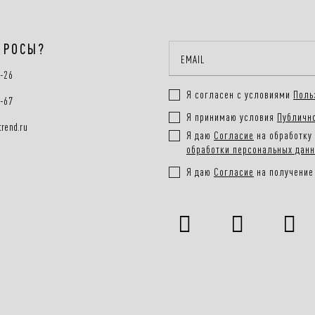
ПРОСЫ?
0-26
Я согласен с условиями
Поль
0-67
Я принимаю условия
Публичн
rend.ru
Я даю
Согласие
на обработку 
обработки персональных дан
Я даю
Согласие
на получение