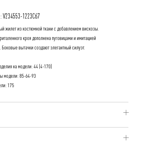
: V234553-1223C67
ый жилет из костюмной ткани с добавлением вискозы.
риталенного кроя дополнена пуговицами и имитацией
. Боковые вытачки создают элегантный силуэт.
делия на модели: 44 (4-170)
ы модели: 85-64-93
ели: 175
ерамика, 29% Вискоза, 4% Эластан