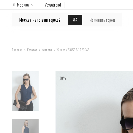
Москва
Vassatrend
КАТАЛОГ
Покупателям
ДА
Москва - это ваш город?
Изменить город
Главная
Каталог
Жилеты
Жилет V234553-1223C67
80%