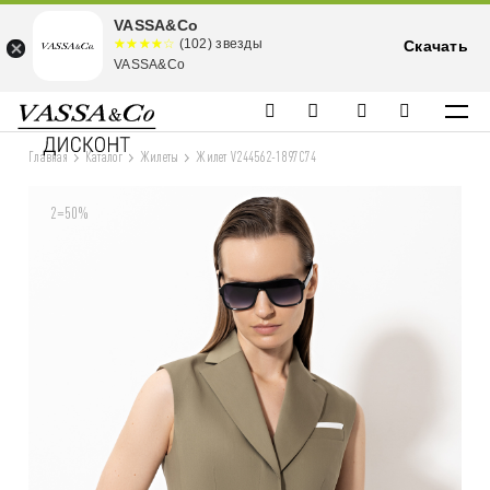
VASSA&Co
☆☆☆☆☆
★★★★
(102) звезды
Скачать
★
VASSA&Co
Главная
Каталог
Жилеты
Жилет V244562-1897C74
2=50%