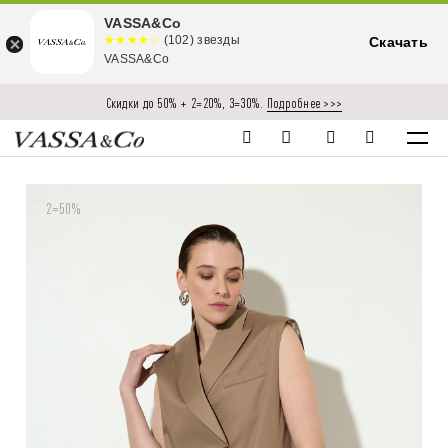
VASSA&Co
☆☆☆☆☆
★★★★
(102) звезды
Скачать
★
VASSA&Co
Скидки до 50% + 2=20%, 3=30%.
Подробнее >>>
2=50%