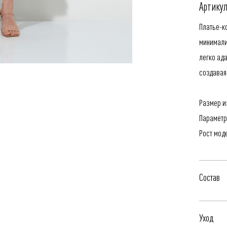
Артикул
Платье-к
минимали
легко ад
создавая
Размер из
Параметр
Рост мод
Состав
100% Пол
Уход