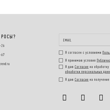
ПРОСЫ?
0-26
Я согласен с условиями
Поль
0-67
Я принимаю условия
Публичн
rend.ru
Я даю
Согласие
на обработку 
обработки персональных дан
Я даю
Согласие
на получение