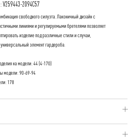
: V259443-2094C57
омбинация свободного силуэта. Лаконичный дизайн с
стичными линиями и регулируемыми бретелями позволяет
аптировать изделие под различные стили и случаи,
 универсальный элемент гардероба.
делия на модели: 44 (4-170)
ы модели: 90-69-94
ели: 178
иэстер