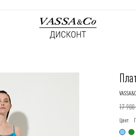
Пла
VASSA&
17 900 
Цвет: