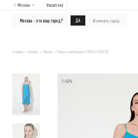
Москва
Vassatrend
КАТАЛОГ
Покупателям
ДА
Москва - это ваш город?
Изменить город
Главная
Каталог
Платья
Платье-комбинация V259443-2094C57
2=50%