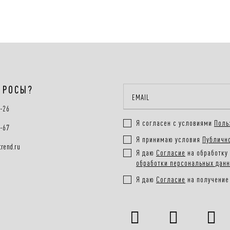
ПРОСЫ?
0-26
Я согласен с условиями
Поль
0-67
Я принимаю условия
Публичн
rend.ru
Я даю
Согласие
на обработку 
обработки персональных дан
Я даю
Согласие
на получение