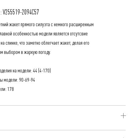
: V255519-2094C57
етний жакет прямого силуэта с немного расширенным
Главной особенностью модели является отсутсвие
на спинке, что заметно облегчает жакет, делая его
м выбором в жаркую погоду.
делия на модели: 44 (4-170)
ы модели: 90-69-94
ели: 178
иэстер