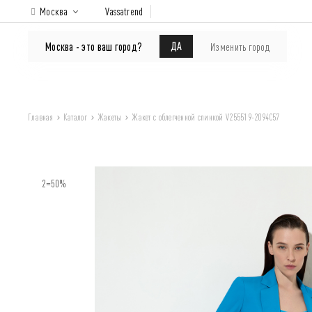
Москва
Vassatrend
КАТАЛОГ
Покупателям
ДА
Москва - это ваш город?
Изменить город
Главная
Каталог
Жакеты
Жакет с облегченной спинкой V255519-2094C57
2=50%