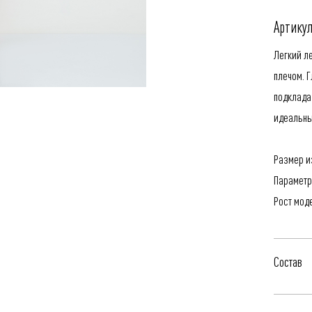
Артикул
Легкий л
плечом. 
подклада 
идеальны
Размер из
Параметр
Рост мод
Состав
100% Пол