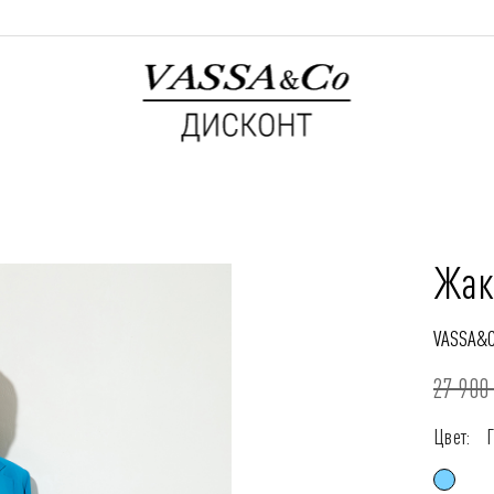
Жак
VASSA&
27 900 
Цвет: